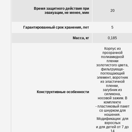
Время защитного действия при
20
эвакуации, не менее, мин
Гарантированный срок хранения, лет
5
Масса, кг
0,185
Корпус из
прозрачной
полиамидной
пленки
золотистого цвета,
фильтрующе-
поглощающий
элемент, воротник
из эластичной
пленки,
загубник из
Конструктивные особенности
силикона,
носовой зажим. В
комплекте
- пластиковый пакет
со шнурком для
ношения.
Модификации: для
взрослых
и для детей от 7 до
14