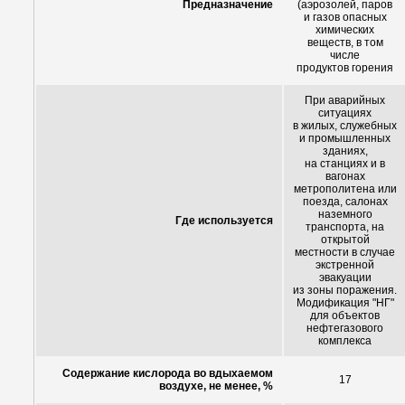
Предназначение
(аэрозолей, паров
и газов опасных
химических
веществ, в том
числе
продуктов горения
При аварийных
ситуациях
в жилых, служебных
и промышленных
зданиях,
на станциях и в
вагонах
метрополитена или
поезда, салонах
наземного
Где используется
транспорта, на
открытой
местности в случае
экстренной
эвакуации
из зоны поражения.
Модификация "НГ"
для объектов
нефтегазового
комплекса
Содержание кислорода во вдыхаемом
17
воздухе, не менее, %